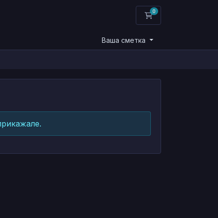
0
Потрошувачка кош
Ваша сметка
прикажале.