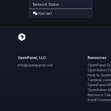
Network Status
Контакт
OpenPanel, LLC
Resources
info@openpanel.com
OpenPanel D
OpenAdmin D
How-to Guide
Terminal com
OpenPanel AP
OpenAdmin A
Resource Calc
Install Comma