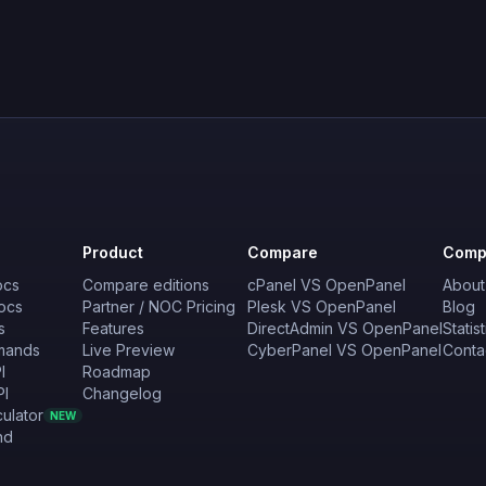
Product
Compare
Comp
ocs
Compare editions
cPanel VS OpenPanel
About
ocs
Partner / NOC Pricing
Plesk VS OpenPanel
Blog
s
Features
DirectAdmin VS OpenPanel
Statist
mands
Live Preview
CyberPanel VS OpenPanel
Conta
I
Roadmap
PI
Changelog
ulator
NEW
nd