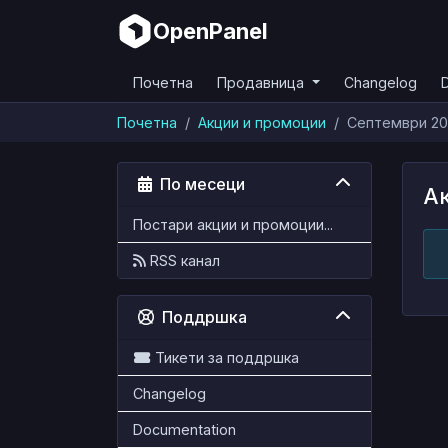
OpenPanel
Почетна
Продавница
Changelog
Почетна
Акции и промоции
Септември 2
По месеци
А
Постари акции и промоции...
RSS канал
Поддршка
Тикети за поддршка
Changelog
Documentation