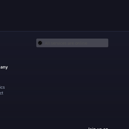
any
ics
ct