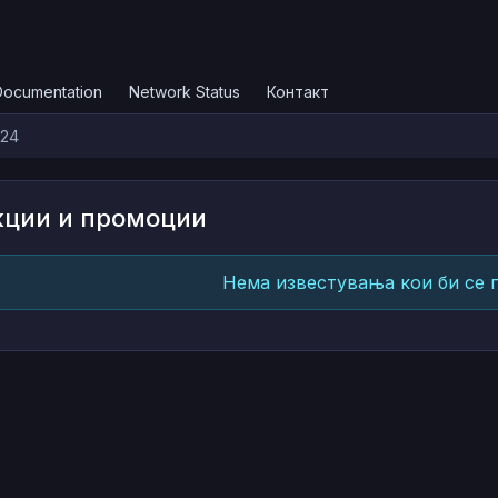
Documentation
Network Status
Контакт
024
кции и промоции
Нема известувања кои би се 