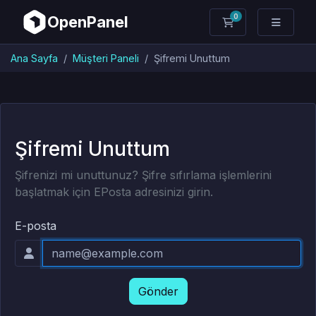
0
OpenPanel
Sepet
Ana Sayfa
Müşteri Paneli
Şifremi Unuttum
Şifremi Unuttum
Şifrenizi mi unuttunuz? Şifre sıfırlama işlemlerini
başlatmak için EPosta adresinizi girin.
E-posta
Gönder